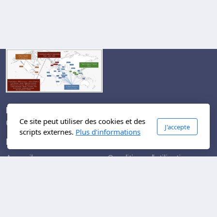
Niepce's city
Ce site peut utiliser des cookies et des
Chalon sur Saône
J'accepte
scripts externes.
Plus d'informations
Menu principal
Légal
Accueil
Conditions d'utilisation
Galeries
Politique de confidentialité
Time off
À propos
Contact